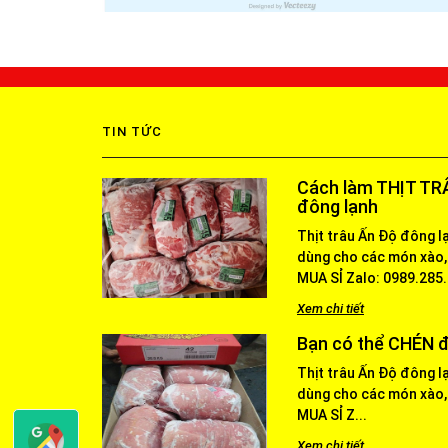
TIN TỨC
Cách làm THỊT TRÂ
đông lạnh
Thịt trâu Ấn Độ đông l
dùng cho các món xào,
MUA SỈ Zalo: 0989.285.4
Xem chi tiết
Bạn có thể CHÉN đ
Thịt trâu Ấn Độ đông l
dùng cho các món xào,
MUA SỈ Z...
Xem chi tiết