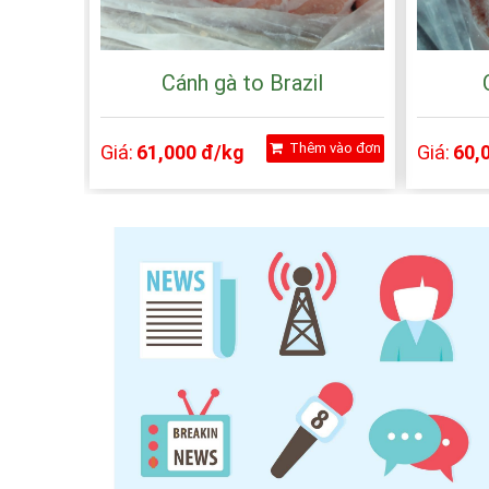
Cánh gà to Brazil
Thêm vào đơn
Giá:
61,000 đ/kg
Giá:
60,