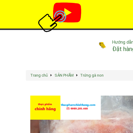
Hướng dẫ
Đặt hàn
Trang chủ
SẢN PHẨM
Trứng gà non
Rated
4.9
/5 based on
68
votes