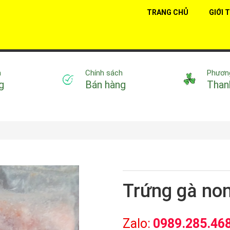
TRANG CHỦ
GIỚI 
n
Chính sách
Phươn
g
Bán hàng
Than
Trứng gà no
Zalo:
0989.285.468