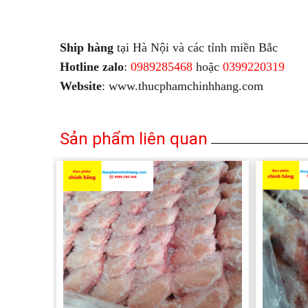
Ship hàng
Hotline zalo
: 
0989285468
 hoặc
 0399220319
Website
: www.thucphamchinhhang.com
Sản phẩm liên quan