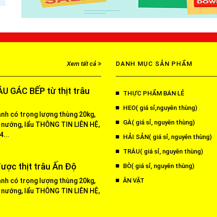
Xem tất cả
DANH MỤC SẢN PHẨM
U GÁC BẾP từ thịt trâu
THỰC PHẨM BÁN LẺ
HEO( giá sỉ,nguyên thùng)
ạnh có trọng lượng thùng 20kg,
GÀ( giá sỉ, nguyên thùng)
 nướng, lẩu THÔNG TIN LIÊN HỆ,
...
HẢI SẢN( giá sỉ, nguyên thùng)
TRÂU( giá sỉ, nguyên thùng)
ược thịt trâu Ấn Độ
BÒ( giá sỉ, nguyên thùng)
ạnh có trọng lượng thùng 20kg,
ĂN VẶT
 nướng, lẩu THÔNG TIN LIÊN HỆ,