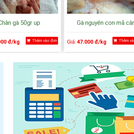
Chân gà 50gr up
Gà nguyên con mã câ
Thêm vào đơn
Thêm và
000 đ/kg
Giá:
47.000 đ/kg