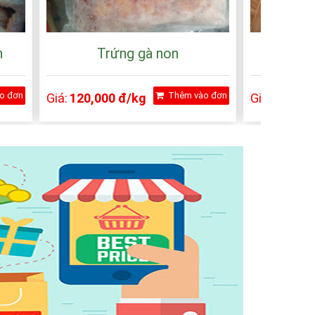
n
Trứng gà non
Chân
o đơn
Thêm vào đơn
Giá:
120,000 đ/kg
Giá:
75,000