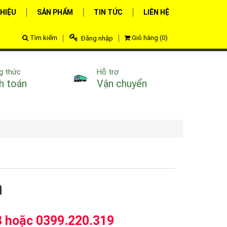
THIỆU
SẢN PHẨM
TIN TỨC
LIÊN HỆ
Tìm kiếm
Giỏ hàng
(
0
)
Đăng nhập
g thức
Hỗ trợ
h toán
Vận chuyển
n
 hoặc 0399.220.319