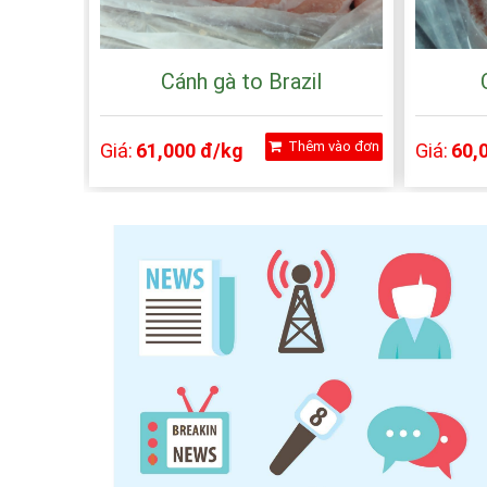
Cánh gà to Brazil
Thêm vào đơn
Giá:
61,000 đ/kg
Giá:
60,