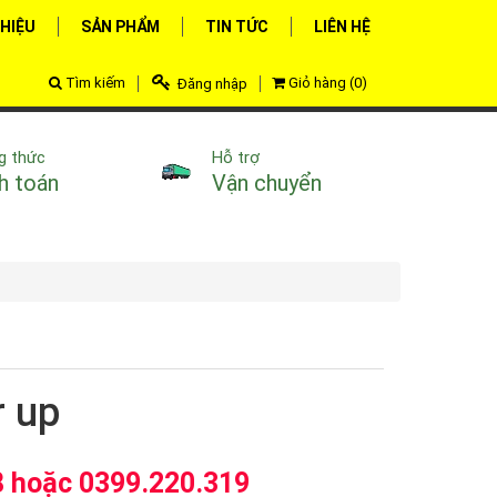
THIỆU
SẢN PHẨM
TIN TỨC
LIÊN HỆ
Tìm kiếm
Giỏ hàng
(
0
)
Đăng nhập
g thức
Hỗ trợ
h toán
Vận chuyển
r up
 hoặc 0399.220.319