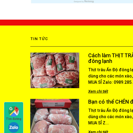
TIN TỨC
Cách làm THỊT TRÂ
đông lạnh
Thịt trâu Ấn Độ đông l
dùng cho các món xào,
MUA SỈ Zalo: 0989.285.4
Xem chi tiết
Bạn có thể CHÉN đ
Thịt trâu Ấn Độ đông l
dùng cho các món xào,
Tìm đường
MUA SỈ Z...
Xem chi tiết