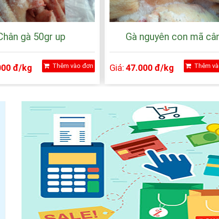
Chân gà 50gr up
Gà nguyên con mã câ
Thêm vào đơn
Thêm và
000 đ/kg
Giá:
47.000 đ/kg