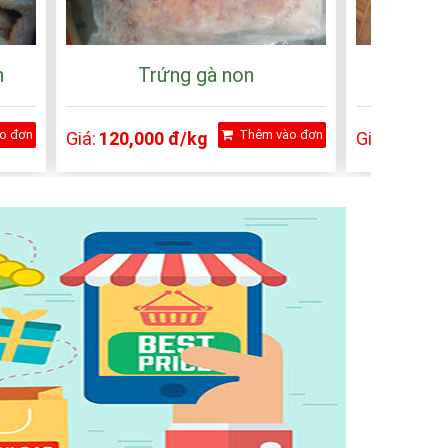
n
Trứng gà non
Chân
o đơn
Thêm vào đơn
Giá:
120,000 đ/kg
Giá:
75,000