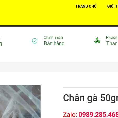
TRANG CHỦ
GIỚI 
n
Chính sách
Phươn
g
Bán hàng
Than
Chân gà 50g
Zalo:
0989.285.468