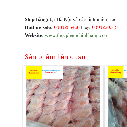
Ship hàng:
Hotline zalo:
0989285468
 hoặc 
0399220319
Website
: 
www.thucphamchinhhang.com
Sản phẩm liên quan