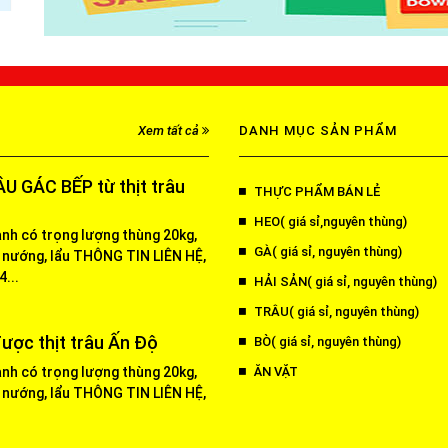
Xem tất cả
DANH MỤC SẢN PHẨM
U GÁC BẾP từ thịt trâu
THỰC PHẨM BÁN LẺ
HEO( giá sỉ,nguyên thùng)
ạnh có trọng lượng thùng 20kg,
GÀ( giá sỉ, nguyên thùng)
 nướng, lẩu THÔNG TIN LIÊN HỆ,
...
HẢI SẢN( giá sỉ, nguyên thùng)
TRÂU( giá sỉ, nguyên thùng)
ược thịt trâu Ấn Độ
BÒ( giá sỉ, nguyên thùng)
ạnh có trọng lượng thùng 20kg,
ĂN VẶT
 nướng, lẩu THÔNG TIN LIÊN HỆ,