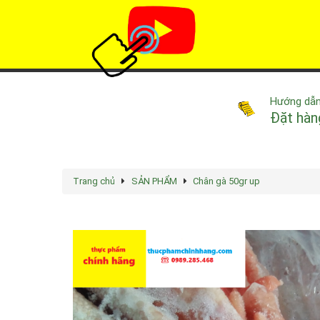
Hướng dẫ
Đặt hàn
Trang chủ
SẢN PHẨM
Chân gà 50gr up
Rated
4.9
/5 based on
68
votes