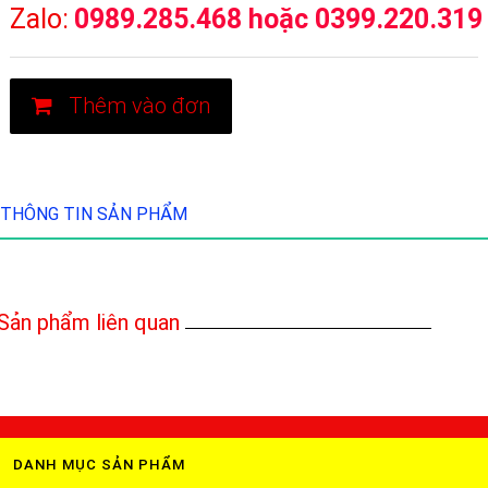
Zalo:
0989.285.468 hoặc 0399.220.319
Thêm vào đơn
THÔNG TIN SẢN PHẨM
Sản phẩm liên quan
DANH MỤC SẢN PHẨM