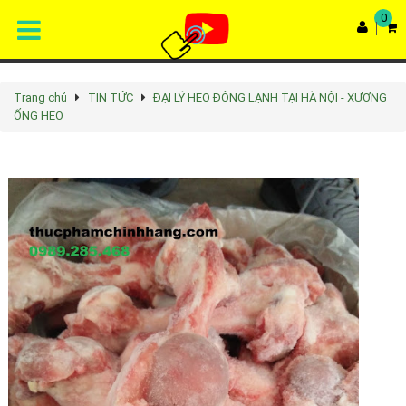
0
Trang chủ
TIN TỨC
ĐẠI LÝ HEO ĐÔNG LẠNH TẠI HÀ NỘI - XƯƠNG
ỐNG HEO
Rated
4.9
/5 based on
68
votes