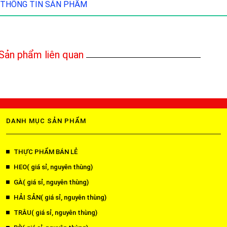
THÔNG TIN SẢN PHẨM
Sản phẩm liên quan
DANH MỤC SẢN PHẨM
THỰC PHẨM BÁN LẺ
HEO( giá sỉ, nguyên thùng)
GÀ( giá sỉ, nguyên thùng)
HẢI SẢN( giá sỉ, nguyên thùng)
TRÂU( giá sỉ, nguyên thùng)