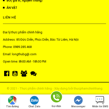
BÒ( giá sỉ, nguyên thùng)
ĂN VẶT
LIÊN HỆ
Đại lý thực phẩm chính hãng
Address: 85 Đức Diễn, Phúc Diễn, Bắc Từ Liêm, Hà Nội
Phone: 0989.285.468
Email: longthubg@.com
Open time: 8h00 AM -18h30 PM
© 2021 - Thực phẩm chính hãng - Xây dựng bởi
thucphamchinhhang
Gọi điện
Tìm đường
Chat Zalo
Messenger
Nhắn tin SMS