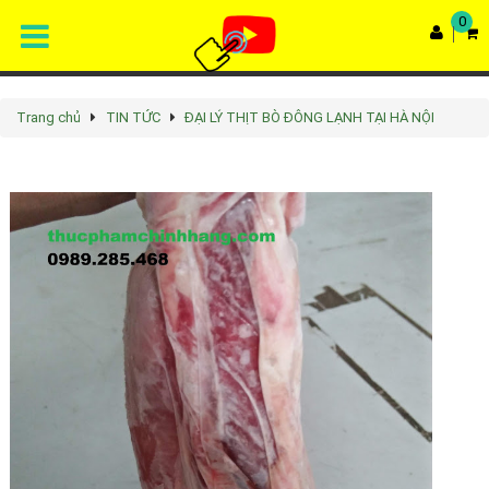
0
Trang chủ
TIN TỨC
ĐẠI LÝ THỊT BÒ ĐÔNG LẠNH TẠI HÀ NỘI
Rated
4.9
/5 based on
68
votes