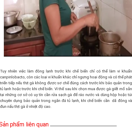
Tuy nhiên việc làm đông lạnh trước khi chế biến chỉ có thể làm vi khuẩn
canpinlobacto, còn các loại vi khuẩn khác chỉ ngưng hoại động và có thể phát
triển tiếp nếu thịt gà không được sơ chế đúng cách trước khi bảo quản trong
tủ lạnh hoặc trước khi chế biến. Vì thế sau khi chọn mua được gà giết mổ sẵn
tại những cơ sở có uy tín cần rửa sạch gà để ráo nước và dùng hộp hoặc túi
chuyên dụng bảo quản trong ngăn đá tủ lạnh, khi chế biến cần dã đông và
đun nấu thịt gà ở nhiệt độ cao.
Sản phẩm liên quan