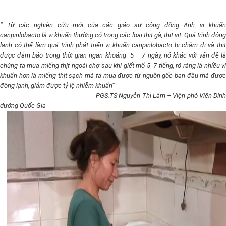
“ Từ các nghiên cứu mới của các giáo sư cộng đồng Anh, vi khuẩn
canpinlobacto là vi khuẩn thường có trong các loại thịt gà, thịt vịt. Quá trình đông
lạnh có thể làm quá trình phát triển vi khuẩn canpinlobacto bị chậm đi và thịt
được đảm bảo trong thời gian ngắn khoảng 5 – 7 ngày, nó khác với vấn đề là
chúng ta mua miếng thịt ngoài chợ sau khi giết mổ 5 -7 tiếng, rõ ràng là nhiều vi
khuẩn hơn là miếng thịt sạch mà ta mua được từ nguồn gốc ban đầu mà được
đông lạnh, giảm được tỷ lệ nhiễm khuẩn”
PGS.TS Nguyễn Thị Lâm – Viện phó Viện Dinh
dưỡng Quốc Gia