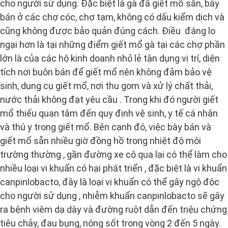
cho người sử dụng. Đặc biệt là gà đã giết mổ sẵn, bày
bán ở các chợ cóc, chợ tạm, không có dấu kiểm dịch và
cũng không được bảo quản đúng cách. Điều đáng lo
ngại hơn là tại những điểm giết mổ gà tại các chợ phần
lớn là của các hộ kinh doanh nhỏ lẻ tận dụng vị trí, diện
tích nơi buôn bán để giết mổ nên không đảm bảo vệ
sinh, dụng cụ giết mổ, nơi thu gom và xử lý chất thải,
nước thải không đạt yêu cầu . Trong khi đó người giết
mổ thiếu quan tâm đến quy định vệ sinh, y tế cá nhân
và thú y trong giết mổ. Bên cạnh đó, việc bày bán và
giết mổ sẵn nhiều giờ đồng hồ trong nhiệt độ môi
trường thường , gần đường xe cộ qua lại có thể làm cho
nhiều loại vi khuẩn có hại phát triển , đặc biệt là vi khuẩn
canpinlobacto, đây là loại vi khuẩn có thể gây ngộ độc
cho người sử dụng , nhiễm khuẩn canpinlobacto sẽ gây
ra bệnh viêm dạ dày và đường ruột dẫn đến triệu chứng
tiêu chảy, đau bụng, nóng sốt trong vòng 2 đến 5 ngày.