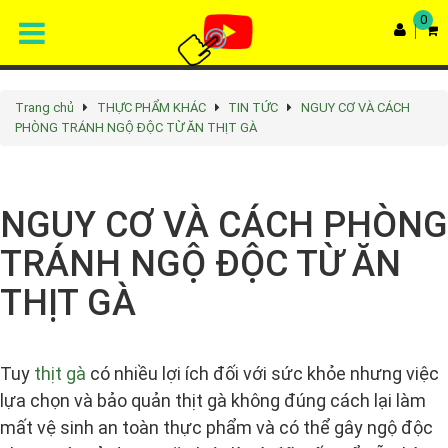
0
Trang chủ
THỰC PHẨM KHÁC
TIN TỨC
NGUY CƠ VÀ CÁCH
PHÒNG TRÁNH NGỘ ĐỘC TỪ ĂN THỊT GÀ
Rated
4.9
/5 based on
68
votes
NGUY CƠ VÀ CÁCH PHÒNG
TRÁNH NGỘ ĐỘC TỪ ĂN
THỊT GÀ
Tuy
thịt gà
có nhiều lợi ích đối với sức khỏe nhưng việc
lựa chọn và bảo quản thịt gà không đúng cách lại làm
mất vệ sinh an toàn thực phẩm và có thể gây ngộ độc