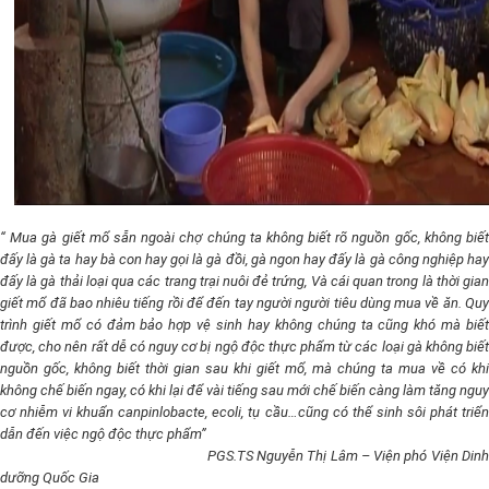
“ Mua gà giết mổ sẵn ngoài chợ chúng ta không biết rõ nguồn gốc, không biết
đấy là gà ta hay bà con hay gọi là gà đồi, gà ngon hay đấy là gà công nghiệp hay
đấy là gà thải loại qua các trang trại nuôi đẻ trứng, Và cái quan trong là thời gian
giết mổ đã bao nhiêu tiếng rồi để đến tay người người tiêu dùng mua về ăn. Quy
trình giết mổ có đảm bảo hợp vệ sinh hay không chúng ta cũng khó mà biết
được, cho nên rất dễ có nguy cơ bị ngộ độc thực phẩm từ các loại gà không biết
nguồn gốc, không biết thời gian sau khi giết mổ, mà chúng ta mua về có khi
không chế biến ngay, có khi lại để vài tiếng sau mới chế biến càng làm tăng nguy
cơ nhiễm vi khuẩn canpinlobacte, ecoli, tụ cầu…cũng có thể sinh sôi phát triển
dẫn đến việc ngộ độc thực phẩm”
PGS.TS Nguyễn Thị Lâm – Viện phó Viện Din
dưỡng Quốc Gia