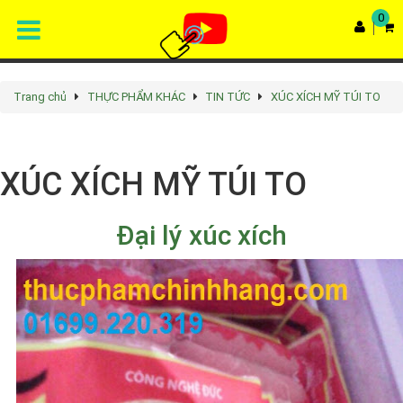
0
Trang chủ
THỰC PHẨM KHÁC
TIN TỨC
XÚC XÍCH MỸ TÚI TO
Rated
4.9
/5 based on
68
votes
XÚC XÍCH MỸ TÚI TO
Đại lý xúc xích